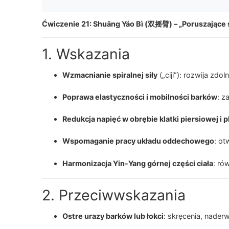
Ćwiczenie 21: Shuāng Yáo Bì (双摇臂) – „Poruszające 
1. Wskazania
Wzmacnianie spiralnej siły
(„ciji”): rozwija zdo
Poprawa elastyczności i mobilności barków
: z
Redukcja napięć w obrębie klatki piersiowej i 
Wspomaganie pracy układu oddechowego
: ot
Harmonizacja Yin-Yang górnej części ciała
: ró
2. Przeciwwskazania
Ostre urazy barków lub łokci
: skręcenia, naderw