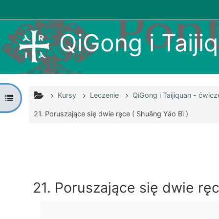
Przejdź do głównej zawartości
QiGong i Taijiq
Kursy
Leczenie
QiGong i Taijiquan - ćwic
Otwórz indeks kursu
21. Poruszające się dwie ręce ( Shuāng Yáo Bì )
21. Poruszające się dwie ręc
Wymagania zaliczenia
Oznacz jako wykonane