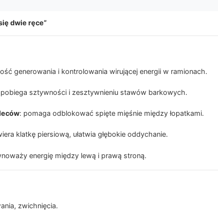
się dwie ręce”
lność generowania i kontrolowania wirującej energii w ramionach.
apobiega sztywności i zesztywnieniu stawów barkowych.
pleców
: pomaga odblokować spięte mięśnie między łopatkami.
wiera klatkę piersiową, ułatwia głębokie oddychanie.
wnoważy energię między lewą i prawą stroną.
ania, zwichnięcia.