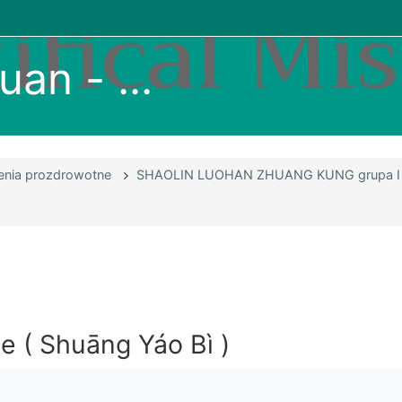
uan - ...
zenia prozdrowotne
SHAOLIN LUOHAN ZHUANG KUNG grupa I
e ( Shuāng Yáo Bì )