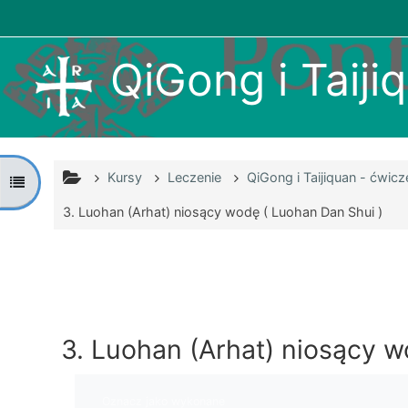
Przejdź do głównej zawartości
QiGong i Taijiq
Kursy
Leczenie
QiGong i Taijiquan - ćwic
Otwórz indeks kursu
3. Luohan (Arhat) niosący wodę ( Luohan Dan Shui )
3. Luohan (Arhat) niosący w
Wymagania zaliczenia
Oznacz jako wykonane