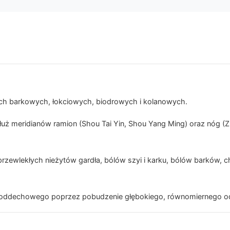
h barkowych, łokciowych, biodrowych i kolanowych.
łuż meridianów ramion (Shou Tai Yin, Shou Yang Ming) oraz nóg (Z
przewlekłych nieżytów gardła, bólów szyi i karku, bólów barków, 
u oddechowego poprzez pobudzenie głębokiego, równomiernego o