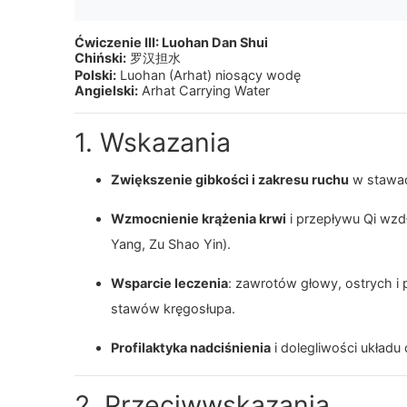
Ćwiczenie III: Luohan Dan Shui
Chiński:
罗汉担水
Polski:
Luohan (Arhat) niosący wodę
Angielski:
Arhat Carrying Water
1. Wskazania
Zwiększenie gibkości i zakresu ruchu
w stawac
Wzmocnienie krążenia krwi
i przepływu Qi wzd
Yang, Zu Shao Yin).
Wsparcie leczenia
: zawrotów głowy, ostrych i 
stawów kręgosłupa.
Profilaktyka nadciśnienia
i dolegliwości układ
2. Przeciwwskazania