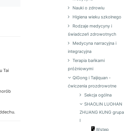
Nauki o zdrowiu
Higiena wieku szkolnego
Rodzaje medycyny i
świadczeń zdrowotnych
Medycyna narracyjna i
integracyjna
Terapia bańkami
próżniowymi
u Tai
QiGong i Taijiquan -
ćwiczenia prozdrowotne
chorób
Sekcja ogólna
SHAOLIN LUOHAN
ddechu.
ZHUANG KUNG grupa
I
Wstęp