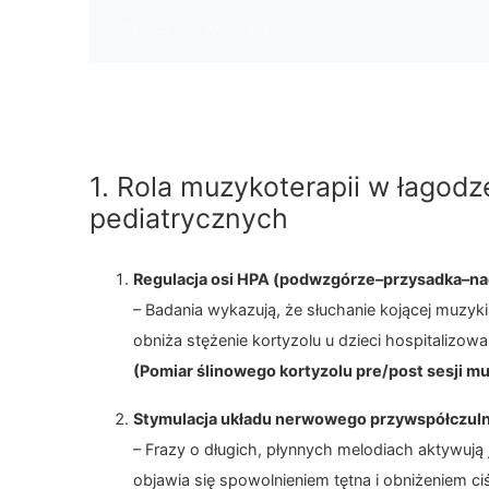
Wymagania zaliczenia
Oznacz jako wykonane
1. Rola muzykoterapii w łagodz
pediatrycznych
Regulacja osi HPA (podwzgórze–przysadka–na
– Badania wykazują, że słuchanie kojącej muzy
obniża stężenie kortyzolu u dzieci hospitalizow
(Pomiar ślinowego kortyzolu pre/post sesji mu
Stymulacja układu nerwowego przywspółczul
– Frazy o długich, płynnych melodiach aktywują
objawia się spowolnieniem tętna i obniżeniem ciś