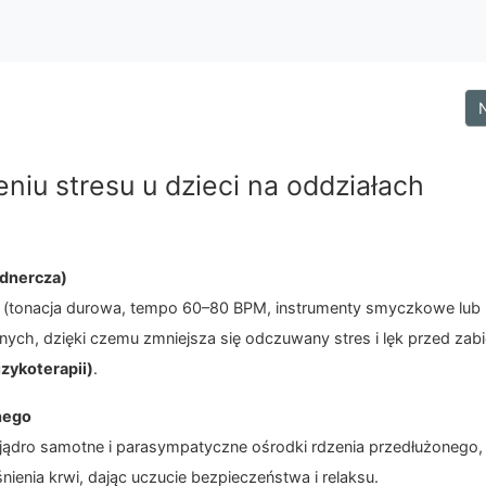
eniu stresu u dzieci na oddziałach
dnercza)
ki (tonacja durowa, tempo 60–80 BPM, instrumenty smyczkowe lub 
anych, dzięki czemu zmniejsza się odczuwany stres i lęk przed zab
zykoterapii)
.
nego
 jądro samotne i parasympatyczne ośrodki rdzenia przedłużonego,
nienia krwi, dając uczucie bezpieczeństwa i relaksu.