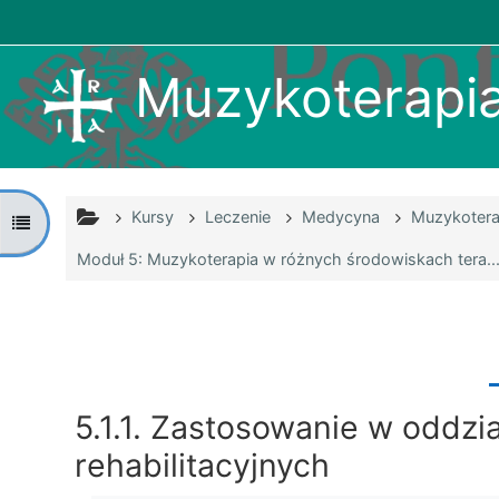
Przejdź do głównej zawartości
Muzykoterapia 
Kursy
Leczenie
Medycyna
Muzykoterap
Otwórz indeks kursu
Moduł 5: Muzykoterapia w różnych środowiskach tera..
5.1.1. Zastosowanie w oddzi
rehabilitacyjnych