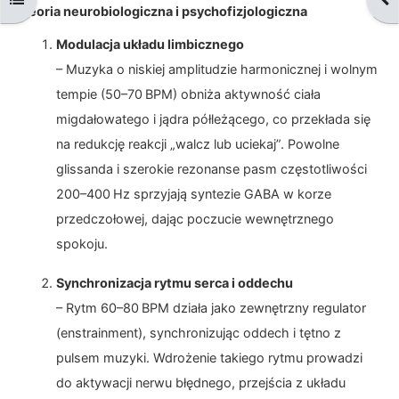
Teoria neurobiologiczna i psychofizjologiczna
Modulacja układu limbicznego
– Muzyka o niskiej amplitudzie harmonicznej i wolnym
tempie (50–70 BPM) obniża aktywność ciała
migdałowatego i jądra półleżącego, co przekłada się
na redukcję reakcji „walcz lub uciekaj”. Powolne
glissanda i szerokie rezonanse pasm częstotliwości
200–400 Hz sprzyjają syntezie GABA w korze
przedczołowej, dając poczucie wewnętrznego
spokoju.
Synchronizacja rytmu serca i oddechu
– Rytm 60–80 BPM działa jako zewnętrzny regulator
(enstrainment), synchronizując oddech i tętno z
pulsem muzyki. Wdrożenie takiego rytmu prowadzi
do aktywacji nerwu błędnego, przejścia z układu