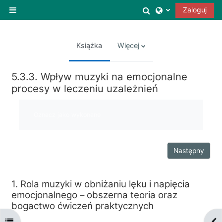
Przejdź do głównej zawartości
Przełącznik wysz
Zaloguj
Panel boczny
Książka
Więcej
5.3.3. Wpływ muzyki na emocjonalne
procesy w leczeniu uzależnień
Wymagania zaliczenia
Oznacz jako wykonane
Następny
1. Rola muzyki w obniżaniu lęku i napięcia
emocjonalnego – obszerna teoria oraz
bogactwo ćwiczeń praktycznych
Otwórz indeks kursu
Otw