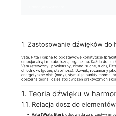
Wymagania zaliczenia
Oznacz jako wykonane
1. Zastosowanie dźwięków do ha
Vata, Pitta i Kapha to podstawowe konstytucje (prakri
emocjonalną i metaboliczną organizmu. Każda dosza ł
Vata (eteryczny i powietrzny, zimno-suche, ruch), Pit
chłodno-wilgotne, stabilność). Dźwięk, rozumiany jako
energetyczne ciała (nady), stymuluje punkty marma, h
obszerna teoria i dziesiątki ćwiczeń praktycznych s
1. Teoria dźwięku w harmon
1.1. Relacja dosz do elementów 
Vata (Wiatr, Eter):
odpowiada za przepływ impul