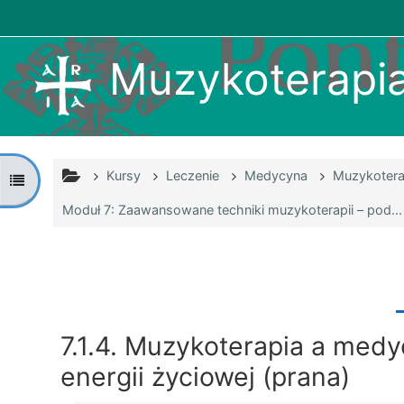
Przejdź do głównej zawartości
Muzykoterapia 
Kursy
Leczenie
Medycyna
Muzykoterap
Otwórz indeks kursu
Moduł 7: Zaawansowane techniki muzykoterapii – pod...
7.1.4. Muzykoterapia a med
energii życiowej (prana)