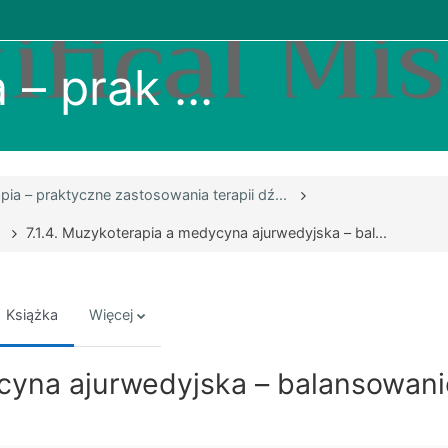
– prak ...
ia – praktyczne zastosowania terapii dź...
7.1.4. Muzykoterapia a medycyna ajurwedyjska – bal...
Książka
Więcej
ycyna ajurwedyjska – balansowani