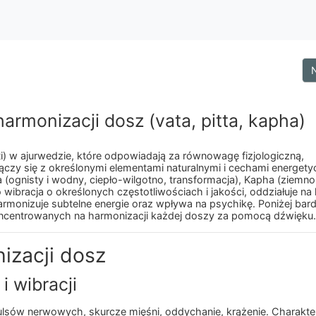
rmonizacji dosz (vata, pitta, kapha)
ti) w ajurwedzie, które odpowiadają za równowagę fizjologiczną,
ączy się z określonymi elementami naturalnymi i cechami energety
ta (ognisty i wodny, ciepło-wilgotno, transformacja), Kapha (ziem
 wibracja o określonych częstotliwościach i jakości, oddziałuje na
armonizuje subtelne energie oraz wpływa na psychikę. Poniżej bar
koncentrowanych na harmonizacji każdej doszy za pomocą dźwięku.
izacji dosz
i wibracji
sów nerwowych, skurcze mięśni, oddychanie, krążenie. Charakter