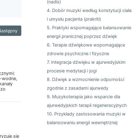
(nadis)
4. Dobór muzyki według konstytucji ciała
i umysłu pacjenta (prakriti)
5. Praktyki wspomagające balansowanie
Następny
energii pranicznej poprzez dźwięk
6. Terapie dźwiękowe wspomagające
zdrowie psychiczne i fizyczne
7. Integracja dźwięku w ajurwedyjskim
procesie medytacji i jogi
cznymi:
no-wodne,
8. Dźwięk a wzmocnienie odporności
 kanały
zgodnie z zasadami ajurwedy
dzo
9. Muzykoterapia jako wsparcie dla
ajurwedyjskich terapii regeneracyjnych
10. Przykłady zastosowania muzyki w
balansowaniu energii wewnętrznej
yzuje się