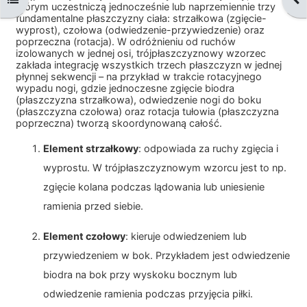
którym uczestniczą jednocześnie lub naprzemiennie trzy
fundamentalne płaszczyzny ciała: strzałkowa (zgięcie-
wyprost), czołowa (odwiedzenie-przywiedzenie) oraz
poprzeczna (rotacja). W odróżnieniu od ruchów
izolowanych w jednej osi, trójpłaszczyznowy wzorzec
zakłada integrację wszystkich trzech płaszczyzn w jednej
płynnej sekwencji – na przykład w trakcie rotacyjnego
wypadu nogi, gdzie jednoczesne zgięcie biodra
(płaszczyzna strzałkowa), odwiedzenie nogi do boku
(płaszczyzna czołowa) oraz rotacja tułowia (płaszczyzna
poprzeczna) tworzą skoordynowaną całość.
Element strzałkowy
: odpowiada za ruchy zgięcia i
wyprostu. W trójpłaszczyznowym wzorcu jest to np.
zgięcie kolana podczas lądowania lub uniesienie
ramienia przed siebie.
Element czołowy
: kieruje odwiedzeniem lub
przywiedzeniem w bok. Przykładem jest odwiedzenie
biodra na bok przy wyskoku bocznym lub
odwiedzenie ramienia podczas przyjęcia piłki.