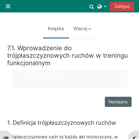
Przejdź do głównej zawartości
Przełącznik wysz
Zaloguj
Panel boczny
Książka
Więcej
7.1. Wprowadzenie do
trójpłaszczyznowych ruchów w treningu
funkcjonalnym
Wymagania zaliczenia
Oznacz jako wykonane
Następny
1. Definicja trójpłaszczyznowych ruchów
Trójpłaszczyznowy ruch to każdy akt motoryczny, w
Otwórz indeks kursu
Otw