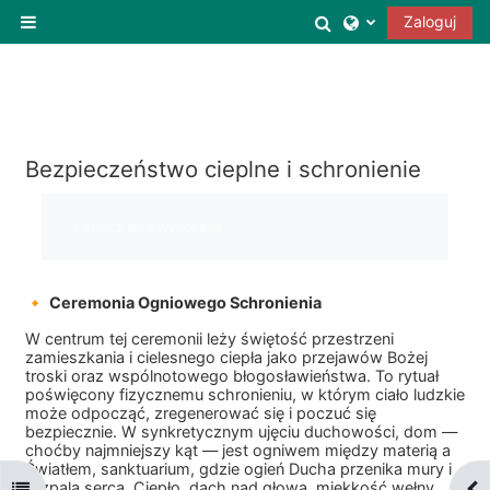
Przejdź do głównej zawartości
Przełącznik wysz
Zaloguj
Panel boczny
Bezpieczeństwo cieplne i schronienie
Wymagania zaliczenia
Oznacz jako wykonane
🔸
Ceremonia Ogniowego Schronienia
W centrum tej ceremonii leży świętość przestrzeni
zamieszkania i cielesnego ciepła jako przejawów Bożej
troski oraz wspólnotowego błogosławieństwa. To rytuał
poświęcony fizycznemu schronieniu, w którym ciało ludzkie
może odpocząć, zregenerować się i poczuć się
bezpiecznie. W synkretycznym ujęciu duchowości, dom —
choćby najmniejszy kąt — jest ogniwem między materią a
Światłem, sanktuarium, gdzie ogień Ducha przenika mury i
rozpala serca. Ciepło, dach nad głową, miękkość wełny,
Otwórz indeks kursu
Otw