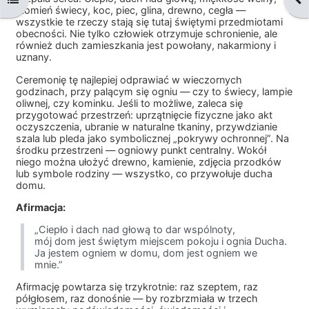
płomień świecy, koc, piec, glina, drewno, cegła —
wszystkie te rzeczy stają się tutaj świętymi przedmiotami
obecności. Nie tylko człowiek otrzymuje schronienie, ale
również duch zamieszkania jest powołany, nakarmiony i
uznany.
Ceremonię tę najlepiej odprawiać w wieczornych
godzinach, przy palącym się ogniu — czy to świecy, lampie
oliwnej, czy kominku. Jeśli to możliwe, zaleca się
przygotować przestrzeń: uprzątnięcie fizyczne jako akt
oczyszczenia, ubranie w naturalne tkaniny, przywdzianie
szala lub pleda jako symbolicznej „pokrywy ochronnej”. Na
środku przestrzeni — ogniowy punkt centralny. Wokół
niego można ułożyć drewno, kamienie, zdjęcia przodków
lub symbole rodziny — wszystko, co przywołuje ducha
domu.
Afirmacja:
„Ciepło i dach nad głową to dar wspólnoty,
mój dom jest świętym miejscem pokoju i ognia Ducha.
Ja jestem ogniem w domu, dom jest ogniem we
mnie.”
Afirmację powtarza się trzykrotnie: raz szeptem, raz
półgłosem, raz donośnie — by rozbrzmiała w trzech