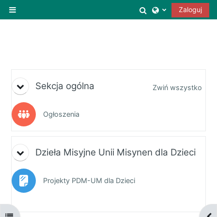
Przejdź do głównej zawartości
Przełącznik wysz
Zaloguj
Panel boczny
Tematyka
Sekcja ogólna
Zwiń wszystko
Forum
Ogłoszenia
Dzieła Misyjne Unii Misynen dla Dzieci
Strona
Projekty PDM-UM dla Dzieci
Oznacz jako wykonane
Otwórz indeks kursu
Otw