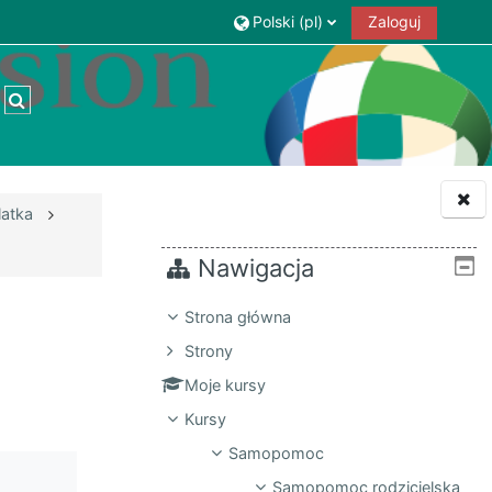
Polski ‎(pl)‎
Zaloguj
Przełącznik wyszukiwarki
latka
Nawigacja
Strona główna
Strony
Moje kursy
Kursy
Samopomoc
Samopomoc rodzicielska