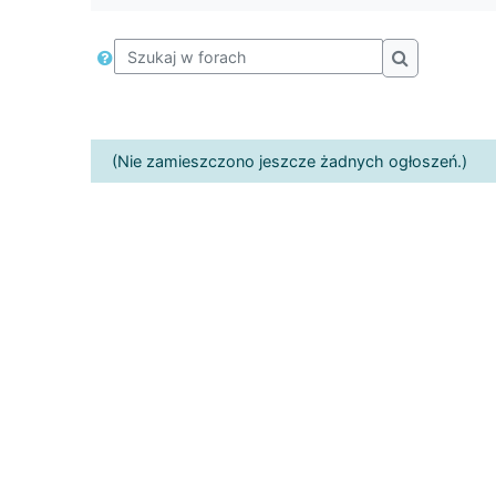
Szukaj w forach
Szukaj w for
(Nie zamieszczono jeszcze żadnych ogłoszeń.)