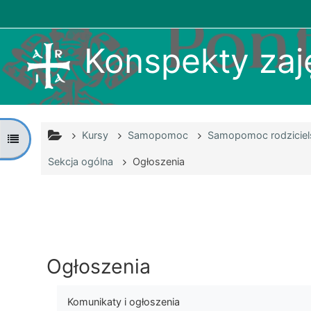
Przejdź do głównej zawartości
Konspekty zaję
Kursy
Samopomoc
Samopomoc rodziciel
Otwórz indeks kursu
Sekcja ogólna
Ogłoszenia
Ogłoszenia
Komunikaty i ogłoszenia