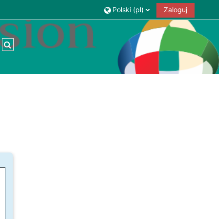
Polski ‎(pl)‎
Zaloguj
Przełącznik wyszukiwarki