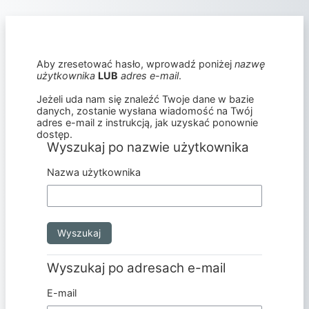
Przejdź do głównej zawartości
Aby zresetować hasło, wprowadź poniżej
nazwę
użytkownika
LUB
adres e-mail
.
Jeżeli uda nam się znaleźć Twoje dane w bazie
danych, zostanie wysłana wiadomość na Twój
adres e-mail z instrukcją, jak uzyskać ponownie
dostęp.
Wyszukaj po nazwie użytkownika
Wyszukaj po nazwie użytkownika
Nazwa użytkownika
Wyszukaj po adresach e-mail
Wyszukaj po adresach e-mail
E-mail